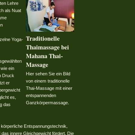
lten Lehre
h als Nuat
same
en
Traditionelle
zelne Yoga-
Thaimassage bei
Mahana Thai-
usgewählten
Massage
wie ein
Hier sehen Sie ein Bild
n Druck
von einem traditionelle
zt er
Thai-Massage mit einer
pergewicht
entspannenden
licht es,
Ganzkörpermassage.
ig das
 körperliche Entspannungstechnik,
d das innere Gleichgewicht fördert. Die