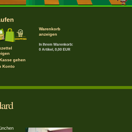
aufen
Warenkorb
anzeigen
In Ihrem Warenkorb:
zettel
0
Artikel,
0,00
EUR
eigen
 Kasse gehen
n Konto
dard
München