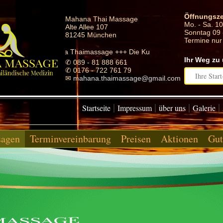
Öffnungsze
Mahana Thai Massage
Mo. - Sa. 10
Alte Allee 107
Sonntag 09 
81245 München
Termine nur
ana Thaimassage +++ Die Kunst +++ der traditionellen Thai-Massage
Ihr Weg zu
✆ 089 - 81 888 661
✆ 0176 - 722 761 79
✉
mahana.thaimassage@gmail.com
|
|
|
|
Startseite
Impressum
über uns
Galerie
agen
Terminvereinbarung
Preisen
Aktionen
Gut