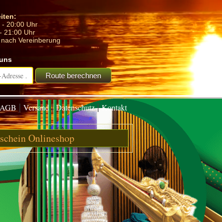
iten:
 - 20:00 Uhr
- 21:00 Uhr
 nach Vereinberung
 +++ in München erleben
 uns
|
|
|
AGB
Versand
Datenschutz
Kontakt
schein Onlineshop