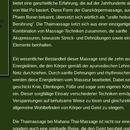
bietet eine ganzheitliche Erfahrung, die auf der Jahrhunderte a
von Wat Po basiert. Diese Form der Ganzkörpermassage, auc
Phaen Boran bekannt, übersetzt sich wörtlich als "uralte heil
Berührung". Die Thaimassage setzt sich aus einer einzigartig
Kombination von Massage-Techniken zusammen, die sanfte
Akupressuren, bewusste Streck- und Dehnübungen sowie ein
Elemente beinhalten.
Ein wesentlicher Bestandteil dieser Massage sind die zehn a
Energielinien, die den Körper gemäß der ayurvedischen Lehre 
Netz durchziehen. Durch sanfte Dehnungen und rhythmische
werden diese Energielinien vom Masseur bearbeitet. Dabei set
geschickt Knie, Ellenbogen, Füße und sogar sein eigenes Kör
ein. Dieser sorgfältige Einsatz verschiedener Techniken ermög
Verspannungen auf behutsame Weise zu lösen und gleichzeit
allgemeine Wohlbefinden von Körper und Geist zu steigern.
Die Thaimassage bei Mahana Thai-Massage ist nicht nur eine
sondern auch eine spirituelle Reise, die den Geist beruhigt un