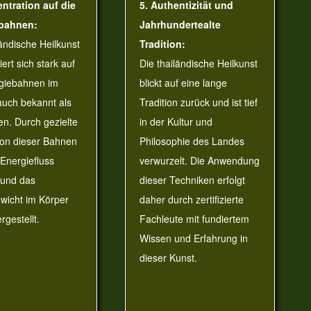
ntration auf die
5. Authentizität und
bahnen:
Jahrhundertealte
ländische Heilkunst
Tradition:
ert sich stark auf
Die thailändische Heilkunst
rgiebahnen im
blickt auf eine lange
auch bekannt als
Tradition zurück und ist tief
en. Durch gezielte
in der Kultur und
ion dieser Bahnen
Philosophie des Landes
 Energiefluss
verwurzelt. Die Anwendung
 und das
dieser Techniken erfolgt
wicht im Körper
daher durch zertifizierte
rgestellt.
Fachleute mit fundiertem
Wissen und Erfahrung in
dieser Kunst.