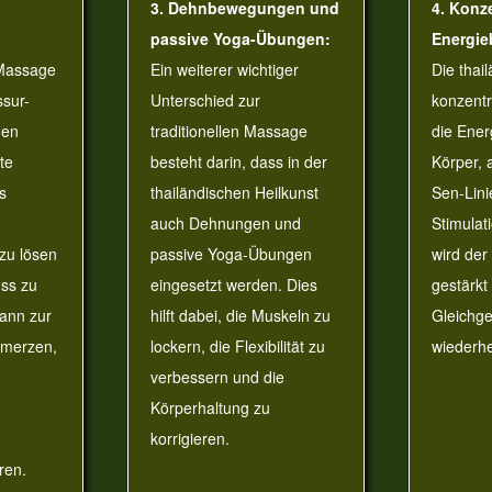
3. Dehnbewegungen und
4. Konze
passive Yoga-Übungen:
Energie
 Massage
Ein weiterer wichtiger
Die thai
sur-
Unterschied zur
konzentri
nen
traditionellen Massage
die Ene
te
besteht darin, dass in der
Körper, 
s
thailändischen Heilkunst
Sen-Lini
auch Dehnungen und
Stimulat
zu lösen
passive Yoga-Übungen
wird der
uss zu
eingesetzt werden. Dies
gestärkt
kann zur
hilft dabei, die Muskeln zu
Gleichge
hmerzen,
lockern, die Flexibilität zu
wiederhe
verbessern und die
Körperhaltung zu
korrigieren.
ren.